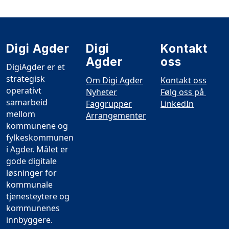
Digi Agder
Digi
Kontakt
Agder
oss
DigiAgder er et
strategisk
Om Digi Agder
Kontakt oss
operativt
Nyheter
Følg oss på
samarbeid
Faggrupper
LinkedIn
mellom
Arrangementer
kommunene og
fylkeskommunen
i Agder. Målet er
gode digitale
løsninger for
kommunale
tjenesteytere og
kommunenes
innbyggere.