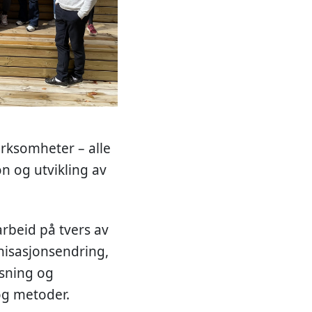
irksomheter – alle
n og utvikling av
rbeid på tvers av
nisasjonsendring,
sning og
og metoder.