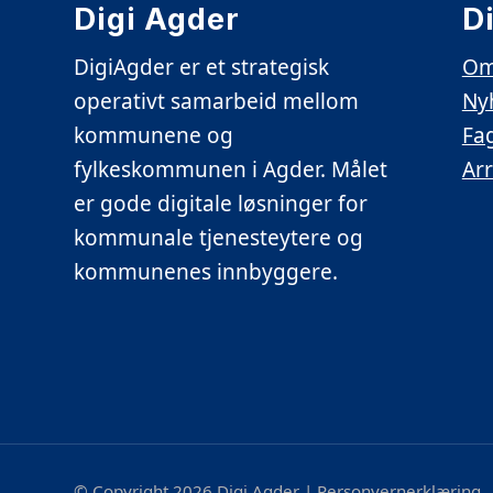
Digi Agder
D
DigiAgder er et strategisk
Om
operativt samarbeid mellom
Ny
kommunene og
Fa
fylkeskommunen i Agder. Målet
Ar
er gode digitale løsninger for
kommunale tjenesteytere og
kommunenes innbyggere.
© Copyright 2026 Digi Agder |
Personvernerklæring