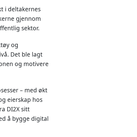
t i deltakernes
takerne gjennom
ffentlig sektor.
ktøy og
vå. Det ble lagt
sjonen og motivere
rosesser – med økt
 og eierskap hos
a DI2X sitt
ed å bygge digital