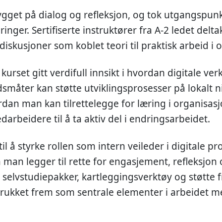
get på dialog og refleksjon, og tok utgangspunk
ringer. Sertifiserte instruktører fra A-2 ledet del
diskusjoner som koblet teori til praktisk arbeid i o
kurset gitt verdifull innsikt i hvordan digitale ver
småter kan støtte utviklingsprosesser på lokalt ni
rdan man kan tilrettelegge for læring i organisa
arbeidere til å ta aktiv del i endringsarbeidet.
il å styrke rollen som intern veileder i digitale p
 man legger til rette for engasjement, refleksjon
 selvstudiepakker, kartleggingsverktøy og støtte fr
trukket frem som sentrale elementer i arbeidet m