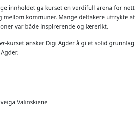
aglige innholdet ga kurset en verdifull arena for n
ng mellom kommuner. Mange deltakere uttrykte a
joner var både inspirerende og lærerikt.
ner
-kurset ønsker Digi Agder å gi et solid grunnlag f
 Agder.
lveiga Valinskiene