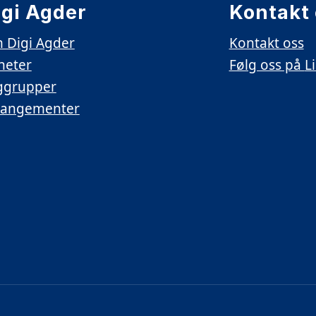
igi Agder
Kontakt
 Digi Agder
Kontakt oss
heter
Følg oss på
L
ggrupper
rangementer