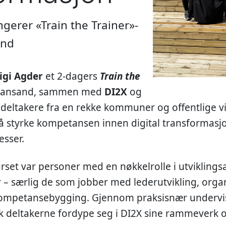
gerer «Train the Trainer»-
and
igi Agder
et 2-dagers
Train the
stiansand, sammen med
DI2X
og
 deltakere fra en rekke kommuner og offentlige v
 å styrke kompetansen innen digital transformasjo
esser.
set var personer med en nøkkelrolle i utviklingsa
– særlig de som jobber med lederutvikling, orga
 kompetansebygging. Gjennom praksisnær undervi
kk deltakerne fordype seg i DI2X sine rammeverk 