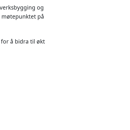
ettverksbygging og
t møtepunktet på
or å bidra til økt