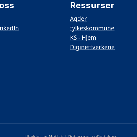
 oss
Ressurser
Agder
inkedIn
fylkeskommune
KS - Hjem
Diginettverkene
Utviklet av Netlab
|
Publiseres i eRedaktør