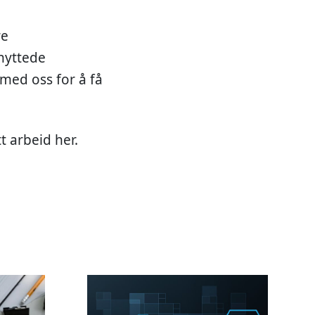
re
knyttede
med oss for å få
t arbeid her.