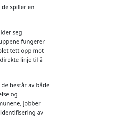
 de spiller en
lder seg
gruppene fungerer
let tett opp mot
direkte linje til å
g de består av både
else og
ommunene, jobber
dentifisering av