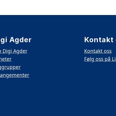
igi Agder
Kontakt
 Digi Agder
Kontakt oss
heter
Følg oss på
L
ggrupper
rangementer