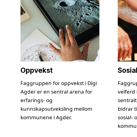
Oppvekst
Sosia
Faggruppen for oppvekst i Digi
Faggrup
Agder er en sentral arena for
velferd 
erfarings- og
sentral
kunnskapsutveksling mellom
bidrar t
kommunene i Agder.
sosial- 
kommuna