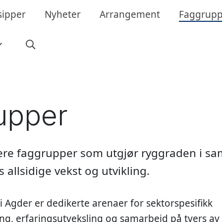
sipper
Nyheter
Arrangement
Faggrupp
upper
flere faggrupper som utgjør ryggraden i s
s allsidige vekst og utvikling.
 Agder er dedikerte arenaer for sektorspesifikk
ng, erfaringsutveksling og samarbeid på tvers 