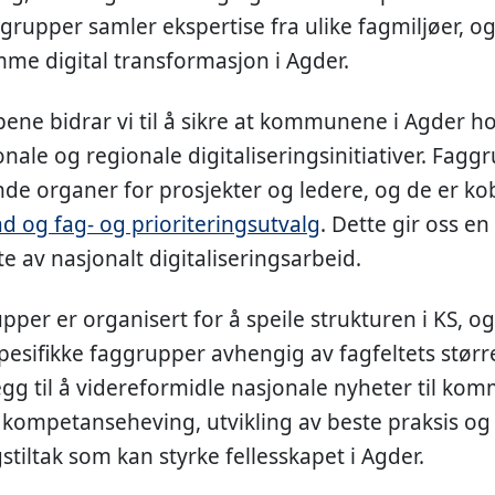
grupper samler ekspertise fra ulike fagmiljøer, og
emme digital transformasjon i Agder.
ne bidrar vi til å sikre at kommunene i Agder ho
nale og regionale digitaliseringsinitiativer. Fag
e organer for prosjekter og ledere, og de er kob
åd og fag- og prioriteringsutvalg
. Dette gir oss en 
e av nasjonalt digitaliseringsarbeid.
pper er organisert for å speile strukturen i KS, o
pesifikke faggrupper avhengig av fagfeltets størr
llegg til å videreformidle nasjonale nyheter til k
ompetanseheving, utvikling av beste praksis og i
stiltak som kan styrke fellesskapet i Agder.