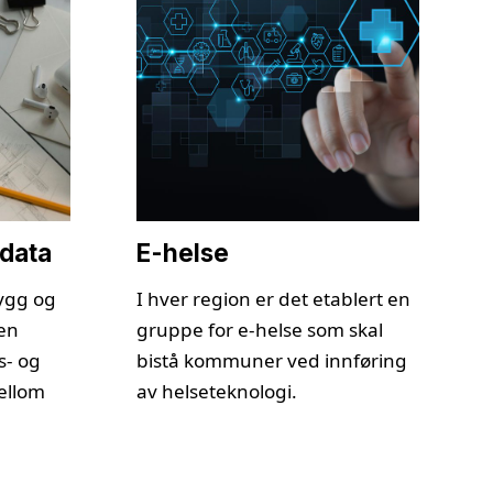
odata
E-helse
ygg og
I hver region er det etablert en
 en
gruppe for e-helse som skal
s- og
bistå kommuner ved innføring
ellom
av helseteknologi.
.