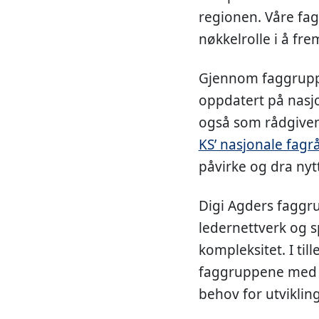
regionen. Våre fag
nøkkelrolle i å fr
Gjennom faggruppe
oppdatert på nasjo
også som rådgivend
KS’ nasjonale fagr
påvirke og dra nytt
Digi Agders faggru
ledernettverk og s
kompleksitet. I ti
faggruppene med k
behov for utvikling