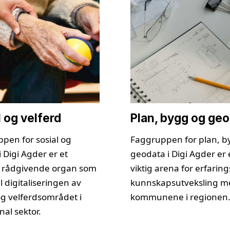
l og velferd
Plan, bygg og ge
pen for sosial og
Faggruppen for plan, b
i Digi Agder er et
geodata i Digi Agder er
t rådgivende organ som
viktig arena for erfaring
il digitaliseringen av
kunnskapsutveksling m
og velferdsområdet i
kommunene i regionen
l sektor.